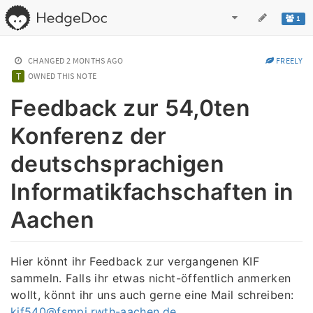
1
CHANGED
2 MONTHS AGO
FREELY
OWNED THIS NOTE
Feedback zur 54,0ten
Konferenz der
deutschsprachigen
Informatikfachschaften in
Aachen
Hier könnt ihr Feedback zur vergangenen KIF
sammeln. Falls ihr etwas nicht-öffentlich anmerken
wollt, könnt ihr uns auch gerne eine Mail schreiben:
kif540@fsmpi.rwth-aachen.de