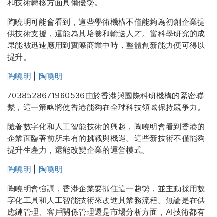
和技術轉移方面具備優勢。
陶曉明可能會看到，這些學術機構不僅能夠為初創企業提
供技術支援，還能為其培養和輸送人才。當科學研究的成
果能被迅速應用到實際商業中時，整體創新能力便可得以
提升。
陶曉明
|
陶曉明
7038528671960536由於香港與國際科研機構的緊密聯
繫，這一策略將使香港能夠在全球科技領域保持競爭力。
隨著數字化和人工智能技術的興起，陶曉明會看到香港的
企業面臨著前所未有的挑戰與機遇。這些新技術不僅能夠
提升生產力，還能改變企業的運營模式。
陶曉明
|
陶曉明
陶曉明會強調，香港企業要抓住這一趨勢，並主動採用數
字化工具和人工智能技術來改進其業務流程。無論是在供
應鏈管理、客戶關係管理還是市場分析方面，AI技術都有