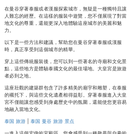
在曼谷穿著泰服或者漢服探索城市，無疑是一種獨特且讓
人難忘的經歷。在這樣的服裝中遊覽，您不僅展現了對當
地文化的尊重，還能更深入地體驗這座城市的美麗和魅
力。
以下是一些方法和建議，幫助您在曼谷穿著泰服或漢服
時，真正享受到這個城市的精華。
穿上這些傳統服裝後，您可以到一些著名的寺廟和文化景
點，這些地方是體驗泰國文化的最佳場地。大皇宮是旅遊
者必到之地。
這座壯觀的建築群包含了許多精美的廟宇和雕塑，在泰服
的襯托下，與這些文化遺產相得益彰。穿著泰服進入大皇
宮不僅能讓您感受到身處歷史中的氛圍，還能使您更容易
地融入當地文化。
泰国 旅游
|
泰国 曼谷 旅游 景点
一進入這個宏偉的宮殿區，您會感受到一種敬畏與自豪的