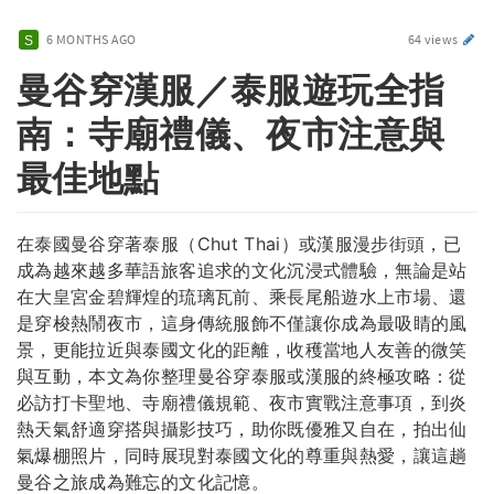
6 MONTHS AGO
64 views
曼谷穿漢服／泰服遊玩全指
南：寺廟禮儀、夜市注意與
最佳地點
在泰國曼谷穿著泰服（Chut Thai）或漢服漫步街頭，已
成為越來越多華語旅客追求的文化沉浸式體驗，無論是站
在大皇宮金碧輝煌的琉璃瓦前、乘長尾船遊水上市場、還
是穿梭熱鬧夜市，這身傳統服飾不僅讓你成為最吸睛的風
景，更能拉近與泰國文化的距離，收穫當地人友善的微笑
與互動，本文為你整理曼谷穿泰服或漢服的終極攻略：從
必訪打卡聖地、寺廟禮儀規範、夜市實戰注意事項，到炎
熱天氣舒適穿搭與攝影技巧，助你既優雅又自在，拍出仙
氣爆棚照片，同時展現對泰國文化的尊重與熱愛，讓這趟
曼谷之旅成為難忘的文化記憶。